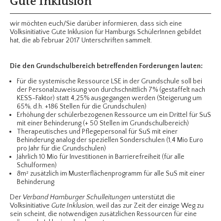
Gute Inklusion
wir möchten euch/Sie darüber informieren, dass sich eine
Volksinitiative
Gute Inklusion für Hamburgs SchülerInnen
gebildet
hat, die ab Februar 2017 Unterschriften sammelt.
Die den Grundschulbereich betreffenden Forderungen lauten:
Für die systemische Ressource LSE in der Grundschule soll bei
der Personalzuweisung von durchschnittlich 7% (gestaffelt nach
KESS-Faktor) statt 4,25% ausgegangen werden (Steigerung um
65%, d.h. +186 Stellen für die Grundschulen)
Erhöhung der schülerbezogenen Ressource um ein Drittel für SuS
mit einer Behinderung (+ 50 Stellen im Grundschulbereich)
Therapeutisches und Pflegepersonal für SuS mit einer
Behinderung analog der speziellen Sonderschulen (1,4 Mio Euro
pro Jahr für die Grundschulen)
Jährlich 10 Mio für Investitionen in Barrierefreiheit (für alle
Schulformen)
8m² zusätzlich im Musterflächenprogramm für alle SuS mit einer
Behinderung
Der
Verband Hamburger Schulleitungen
unterstützt die
Volksinitiative
Gute Inklusio
n, weil das zur Zeit der einzige Weg zu
sein scheint, die notwendigen zusätzlichen Ressourcen für eine